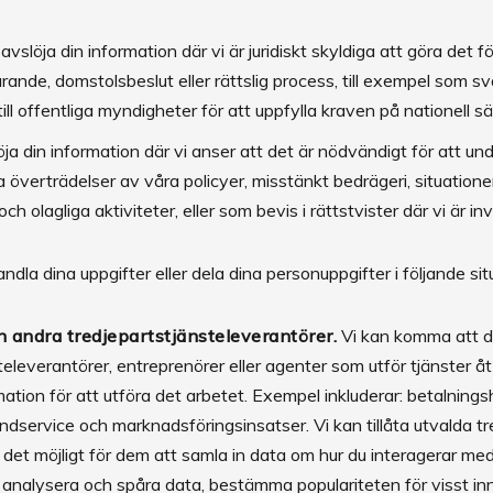
avslöja din information där vi är juridiskt skyldiga att göra det för 
arande, domstolsbeslut eller rättslig process, till exempel som sv
ill offentliga myndigheter för att uppfylla kraven på nationell 
ja din information där vi anser att det är nödvändigt för att und
överträdelser av våra policyer, misstänkt bedrägeri, situatione
 olagliga aktiviteter, eller som bevis i rättstvister där vi är in
dla dina uppgifter eller dela dina personuppgifter i följande si
h andra tredjepartstjänsteleverantörer.
Vi kan komma att d
televerantörer, entreprenörer eller agenter som utför tjänster åt 
ormation för att utföra det arbetet. Exempel inkluderar: betalning
undservice och marknadsföringsinsatser. Vi kan tillåta utvalda t
r det möjligt för dem att samla in data om hur du interagerar m
analysera och spåra data, bestämma populariteten för visst inn