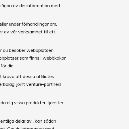
 ut någon av din information med
ller under förhandlingar om,
lar av vår verksamhet till ett
är du besöker webbplatsen.
bbplatser som finns i webbkakor
 för dig.
t kräva att dessa affiliates
erbolag, joint venture-partners
da dig vissa produkter, tjänster
entliga delar av , kan sådan
ghet. Om du interagerar med