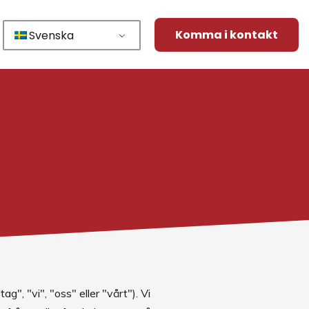
Komma i kontakt
Svenska
", "vi", "oss" eller "vårt"). Vi