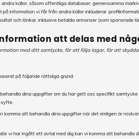
ån andra källor, såsom offentliga databaser, gemensamma markn
på information vi får från andra källor inkluderar: profilinformat
ultat och länkar, inklusive betalda annonser (som sponsrade l
information att delas med nå
rmation med ditt samtycke, för att följa lagar, för att skydda 
aserat på följande rättsliga grund:
ehandla dina uppgifter om du har gett oss specifikt samtycke t
 syfte.
n komma att behandla dina uppgifter när det rimligen är nödvän
:
där vi har ingått ett avtal med dig kan vi komma att behandla d