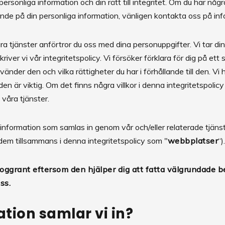
rsonliga information och din rätt till integritet. Om du har någr
ende på din personliga information, vänligen kontakta oss på i
tjänster anförtror du oss med dina personuppgifter. Vi tar din in
er vi vår integritetspolicy. Vi försöker förklara för dig på ett s
nvänder den och vilka rättigheter du har i förhållande till den. Vi 
 är viktig. Om det finns några villkor i denna integritetspolicy
våra tjänster.
l information som samlas in genom vår och/eller relaterade tjänst
 dem tillsammans i denna integritetspolicy som "
webbplatser
“)
oggrant eftersom den hjälper dig att fatta välgrundade be
oss.
ation samlar vi in?