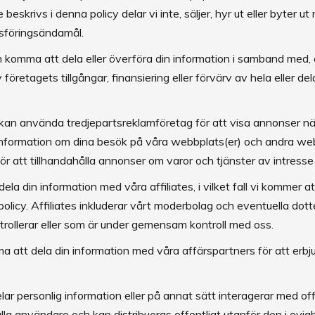
e beskrivs i denna policy delar vi inte, säljer, hyr ut eller byter
dsföringsändamål.
 komma att dela eller överföra din information i samband med, e
 företagets tillgångar, finansiering eller förvärv av hela eller de
kan använda tredjepartsreklamföretag för att visa annonser n
nformation om dina besök på våra webbplats(er) och andra we
ör att tillhandahålla annonser om varor och tjänster av intresse
la din information med våra affiliates, i vilket fall vi kommer at
olicy. Affiliates inkluderar vårt moderbolag och eventuella dott
ontrollerar eller som är under gemensam kontroll med oss.
 att dela din information med våra affärspartners för att erbju
ar personlig information eller på annat sätt interagerar med off
alla användare och kan distribueras offentligt utanför den i evi