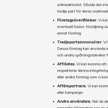
onlineaktivitet. Såvida det int
tredje part för deras markna
Företagsöverlåtelser.
Vi kan
eventuell fusion, försäljning av
annat företag.
Tredjepartsannonsörer.
Vi 
Dessa företag kan använda i
och andra spårningstekniker f
Affiliates.
Vi kan komma att de
respekterar denna integritetsp
eller andra företag som vi k
Affärspartners.
Vi kan komma
eller kampanjer.
Andra användare.
När du del
personlig information ses av 