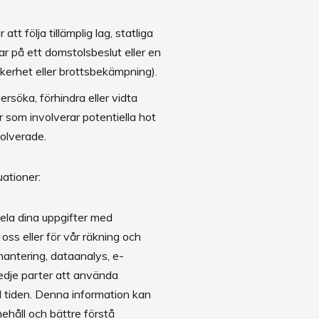
att följa tillämplig lag, statliga
ar på ett domstolsbeslut eller en
säkerhet eller brottsbekämpning).
ersöka, förhindra eller vidta
r som involverar potentiella hot
volverade.
tuationer:
ela dina uppgifter med
oss eller för vår räkning och
shantering, dataanalys, e-
redje parter att använda
ed tiden. Denna information kan
ehåll och bättre förstå