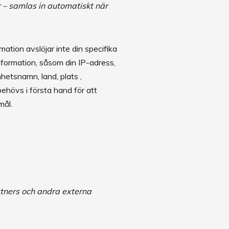
 – samlas in automatiskt när
mation avslöjar inte din specifika
nformation, såsom din IP-adress,
etsnamn, land, plats ,
ehövs i första hand för att
mål.
rtners och andra externa