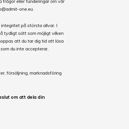
a frågor eller funderingar om vår
nfo@admit-one.eu.
tegritet på största allvar. I
å tydligt sätt som möjligt vilken
hoppas att du tar dig tid att läsa
 som du inte accepterar,
er, försäljning, marknadsföring
.
slut om att dela din