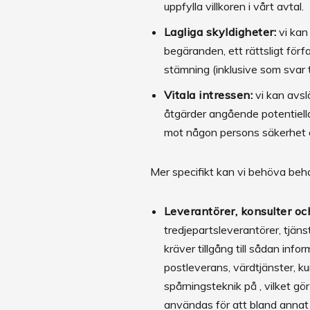
uppfylla villkoren i vårt avtal.
Lagliga skyldigheter:
vi kan 
begäranden, ett rättsligt förf
stämning (inklusive som svar t
Vitala intressen:
vi kan avslö
åtgärder angående potentiella 
mot någon persons säkerhet och
Mer specifikt kan vi behöva behan
Leverantörer, konsulter oc
tredjepartsleverantörer, tjäns
kräver tillgång till sådan inf
postleverans, värdtjänster, k
spårningsteknik på , vilket gö
användas för att bland annat 