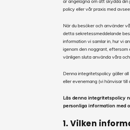
är angelägna om att skydda din pe
policy eller vår praxis med avse
När du besöker och använder våra 
detta sekretessmeddelande beskriv
information vi samlar in, hur vi a
igenom den noggrant, eftersom den
vänligen sluta använda våra och 
Denna integritetspolicy gäller al
eller evenemang (vi hänvisar till
Läs denna integritetspolicy n
personliga information med 
1. Vilken inform