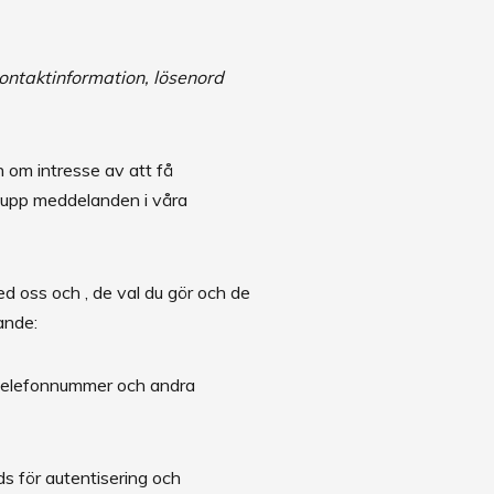
kontaktinformation, lösenord
an om intresse av att få
ga upp meddelanden i våra
d oss och , de val du gör och de
ande:
, telefonnummer och andra
s för autentisering och