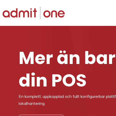
Hoppa
till
innehållet
Mer än ba
din POS
En komplett, uppkopplad och fullt konfigurerbar platt
lokalhantering.