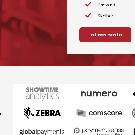
Prisvärd
Skalbar
Låt oss prata
na