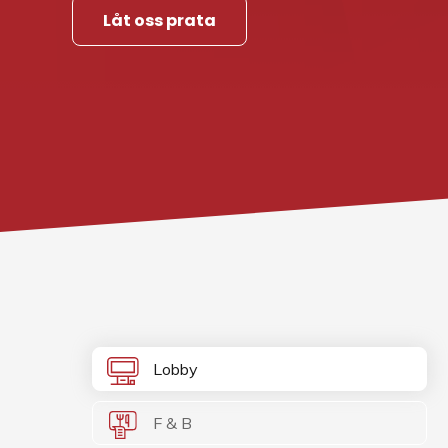
Låt oss prata
Lobby
F & B