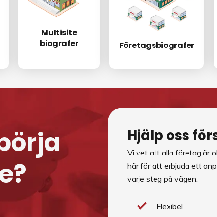
Multisite
biografer
Företagsbiografer
börja
Hjälp oss fö
Vi vet att alla företag är 
e?
här för att erbjuda ett a
varje steg på vägen.
Flexibel