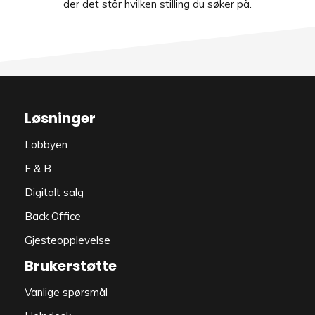
der det står hvilken stilling du søker på.
Løsninger
Lobbyen
F & B
Digitalt salg
Back Office
Gjesteopplevelse
Brukerstøtte
Vanlige spørsmål