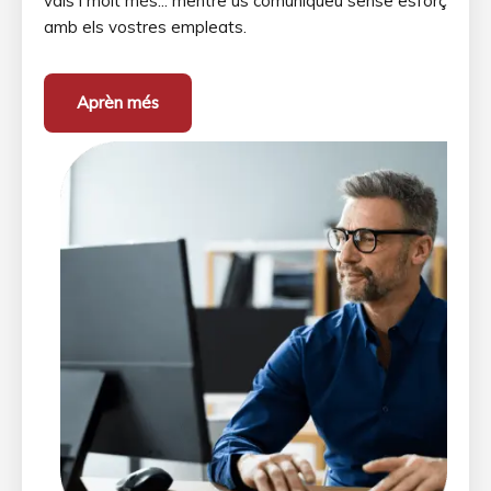
vals i molt més... mentre us comuniqueu sense esforç
amb els vostres empleats.
Aprèn més