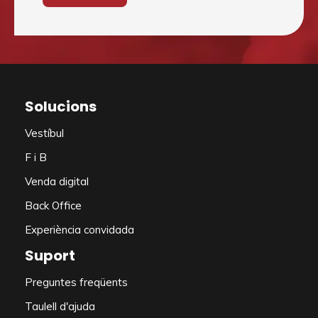
Solucions
Vestíbul
F i B
Venda digital
Back Office
Experiència convidada
Suport
Preguntes freqüents
Taulell d'ajuda