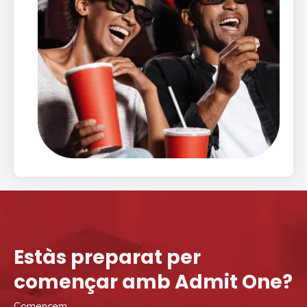
Estàs preparat per
començar amb Admit One?
Comencem