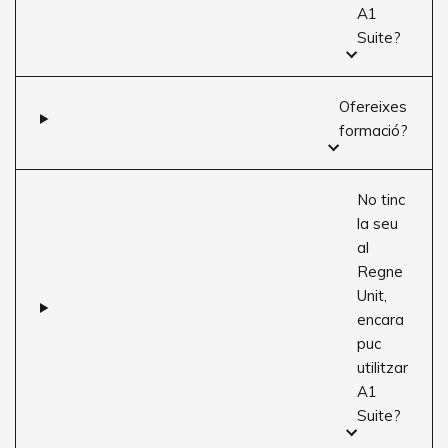
A1
Suite?
Ofereixes
formació?
No tinc
la seu
al
Regne
Unit,
encara
puc
utilitzar
A1
Suite?