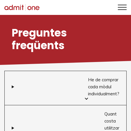
Saltar
al
Preguntes
contingut
freqüents
He de comprar
cada mòdul
individualment?
Quant
costa
utilitzar