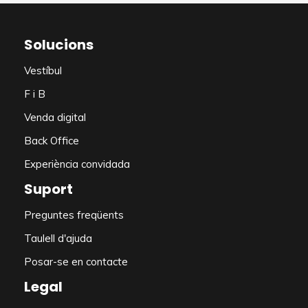
Solucions
Vestíbul
F i B
Venda digital
Back Office
Experiència convidada
Suport
Preguntes freqüents
Taulell d'ajuda
Posar-se en contacte
Legal